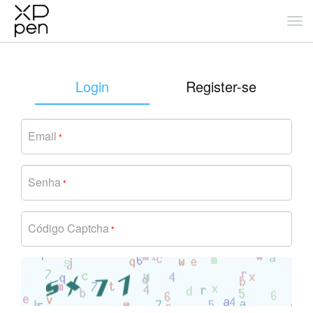
Login
Register-se
Email
*
Senha
*
Código Captcha
*