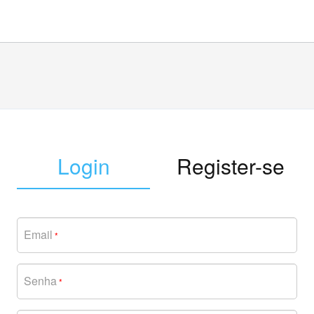
Login
Register-se
Email
*
Senha
*