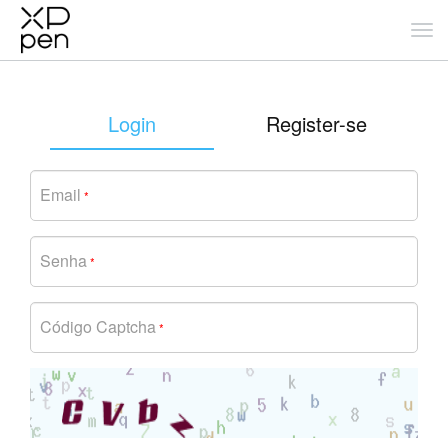
Login
Register-se
Email
*
Senha
*
Código Captcha
*