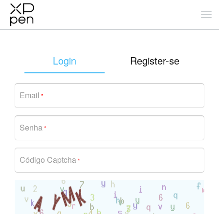
Login
Register-se
Email
*
Senha
*
Código Captcha
*