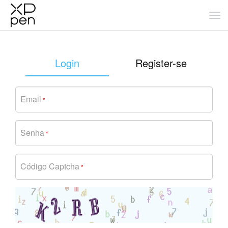
Login
Register-se
Email
*
Senha
*
Código Captcha
*