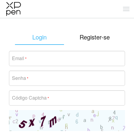
Login
Register-se
Email
*
Senha
*
Código Captcha
*