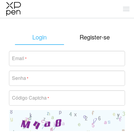
Login
Register-se
Email
*
Senha
*
Código Captcha
*