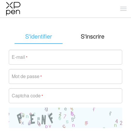
S'identifier
S'inscrire
E-mail
*
Mot de passe
*
Captcha code
*