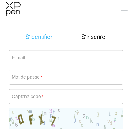
S'identifier
S'inscrire
E-mail
*
Mot de passe
*
Captcha code
*