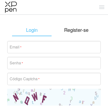
Login
Register-se
Email
*
Senha
*
Código Captcha
*