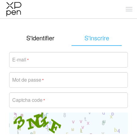
S'identifier
S'inscrire
E-mail
*
Mot de passe
*
Captcha code
*