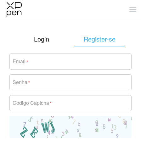
Login
Register-se
Email
*
Senha
*
Código Captcha
*